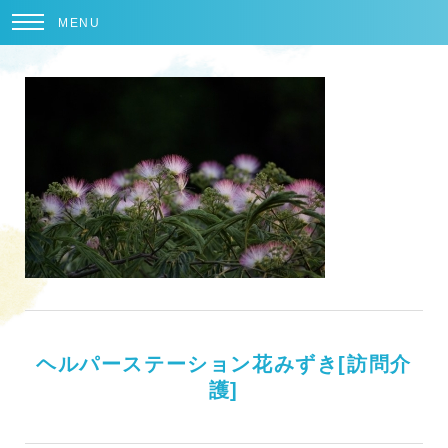
MENU
ヘルパーステーション花みずき[訪問介
護]